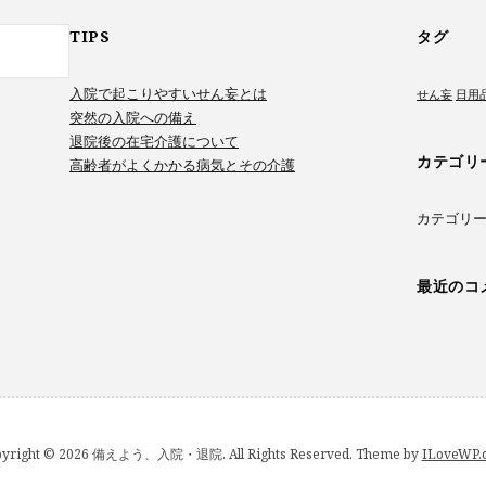
TIPS
タグ
入院で起こりやすいせん妄とは
せん妄
日用
突然の入院への備え
退院後の在宅介護について
カテゴリ
高齢者がよくかかる病気とその介護
カテゴリ
最近のコ
pyright © 2026 備えよう、入院・退院. All Rights Reserved.
Theme by
ILoveWP.