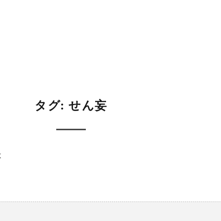
タグ:
せん妄
は