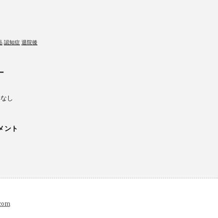
品
認知症
退院後
ー
ーなし
メント
com